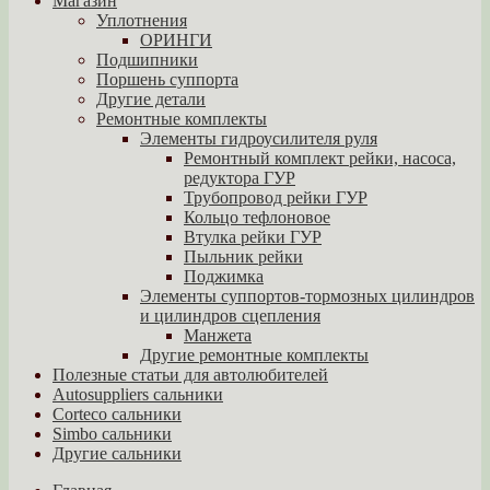
Магазин
Уплотнения
ОРИНГИ
Подшипники
Поршень суппорта
Другие детали
Ремонтные комплекты
Элементы гидроусилителя руля
Ремонтный комплект рейки, насоса,
редуктора ГУР
Трубопровод рейки ГУР
Кольцо тефлоновое
Втулка рейки ГУР
Пыльник рейки
Поджимка
Элементы суппортов-тормозных цилиндров
и цилиндров сцепления
Манжета
Другие ремонтные комплекты
Полезные статьи для автолюбителей
Autosuppliers сальники
Corteco сальники
Simbo сальники
Другие сальники