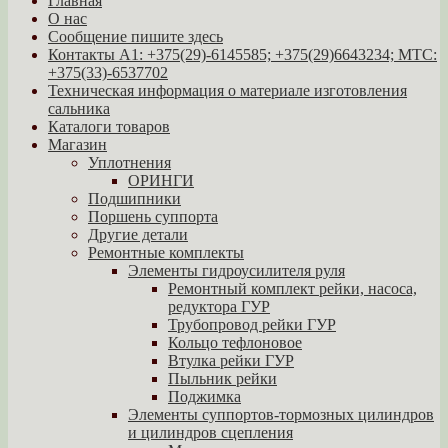
Главная
О нас
Сообщение пишите здесь
Контакты A1: +375(29)-6145585; +375(29)6643234; МТС:
+375(33)-6537702
Техническая информация о материале изготовления
сальника
Каталоги товаров
Магазин
Уплотнения
ОРИНГИ
Подшипники
Поршень суппорта
Другие детали
Ремонтные комплекты
Элементы гидроусилителя руля
Ремонтный комплект рейки, насоса,
редуктора ГУР
Трубопровод рейки ГУР
Кольцо тефлоновое
Втулка рейки ГУР
Пыльник рейки
Поджимка
Элементы суппортов-тормозных цилиндров
и цилиндров сцепления