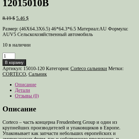
12015010B
Первоначальная
Текущая
8.19 $
5.46 $
цена
цена:
Размер: (46X64.3X6.5) 46*64.3*6.5 Материал:AU Формула:
составляла
5.46 $.
AUV5 Сельскохозяйственный автомобиль
8.19 $.
10 в наличии
Количество
товара
В корзину
Сальник
Артикул:
15010-120
Категория:
Corteco сальники
Метки:
46X64,3X6,5
CORTECO
,
Сальник
Кат.
№
Описание
12015010B
Детали
Отзывы (0)
Описание
Corteco – часть концерна Freudenberg Group и один из
крупнейших производителей и упаковщиков в Европе.
Упаковывает как запчасти небольших европейских и
американских фирм, так и собственную продукцию, и