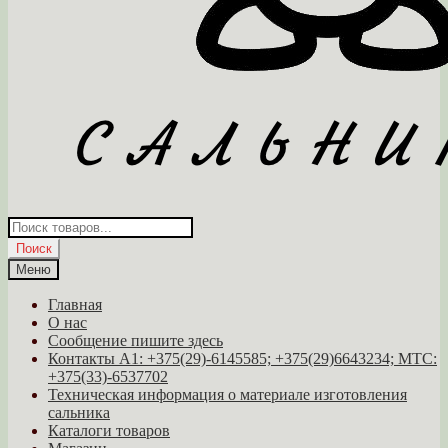
Поиск
товаров
Поиск
Меню
Главная
О нас
Сообщение пишите здесь
Контакты A1: +375(29)-6145585; +375(29)6643234; МТС:
+375(33)-6537702
Техническая информация о материале изготовления
сальника
Каталоги товаров