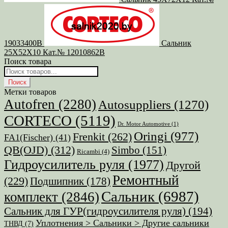
19033400B
Сальник
25X52X10 Кат.№ 12010862B
Поиск товара
Поиск
товаров
Поиск
Метки товаров
Autofren
(2280)
Autosuppliers
(1270)
CORTECO
(5119)
Dr. Motor Automotive
(1)
Oringi
(977)
Frenkit
(262)
FA1(Fischer)
(41)
QB(OJD)
(312)
Simbo
(151)
Ricambi
(4)
Гидроусилитель руля
(1977)
Другой
Ремонтный
(229)
Подшипник
(178)
Сальник
(6987)
комплект
(2846)
Сальник для ГУР(гидроусилителя руля)
(194)
Уплотнения > Сальники > Другие сальники
ТНВД
(7)