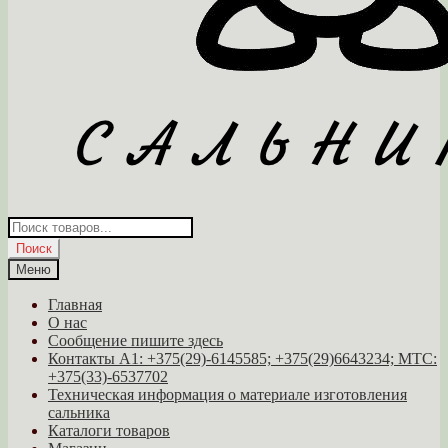
Поиск
товаров
Поиск
Меню
Главная
О нас
Сообщение пишите здесь
Контакты A1: +375(29)-6145585; +375(29)6643234; МТС:
+375(33)-6537702
Техническая информация о материале изготовления
сальника
Каталоги товаров