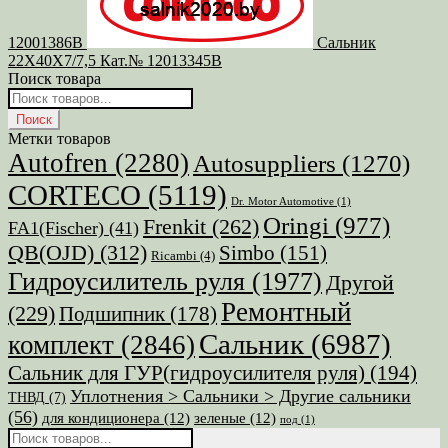
12001386B
Сальник
22X40X7/7,5 Кат.№ 12013345B
Поиск товара
Поиск
товаров
Поиск
Метки товаров
Autofren
(2280)
Autosuppliers
(1270)
CORTECO
(5119)
Dr. Motor Automotive
(1)
Oringi
(977)
Frenkit
(262)
FA1(Fischer)
(41)
QB(OJD)
(312)
Simbo
(151)
Ricambi
(4)
Гидроусилитель руля
(1977)
Другой
Ремонтный
(229)
Подшипник
(178)
Сальник
(6987)
комплект
(2846)
Сальник для ГУР(гидроусилителя руля)
(194)
Уплотнения > Сальники > Другие сальники
ТНВД
(7)
(56)
для кондиционера
(12)
зеленые
(12)
под
(1)
Поиск