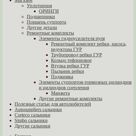
Магазин
Уплотнения
ОРИНГИ
Подшипники
Поршень суппорта
Другие детали
Ремонтные комплекты
Элементы гидроусилителя руля
Ремонтный комплект рейки, насоса,
редуктора ГУР
Трубопровод рейки ГУР
Кольцо тефлоновое
Втулка рейки ГУР
Пыльник рейки
Поджимка
Элементы суппортов-тормозных цилиндров
и цилиндров сцепления
Манжета
Другие ремонтные комплекты
Полезные статьи для автолюбителей
Autosuppliers сальники
Corteco сальники
Simbo сальники
Другие сальники