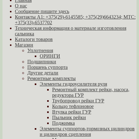
Главная
О нас
Сообщение пишите здесь
Контакты A1: +375(29)-6145585; +375(29)6643234; МТС:
+375(33)-6537702
Техническая информация о материале изготовления
сальника
Каталоги товаров
Магазин
Уплотнения
ОРИНГИ
Подшипники
Поршень суппорта
Другие детали
Ремонтные комплекты
Элементы гидроусилителя руля
Ремонтный комплект рейки, насоса,
редуктора ГУР
Трубопровод рейки ГУР
Кольцо тефлоновое
Втулка рейки ГУР
Пыльник рейки
Поджимка
Элементы суппортов-тормозных цилиндров
и цилиндров сцепления