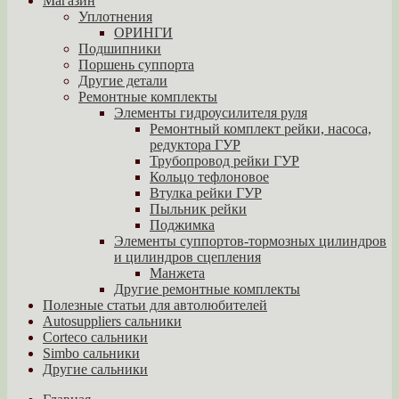
Магазин
Уплотнения
ОРИНГИ
Подшипники
Поршень суппорта
Другие детали
Ремонтные комплекты
Элементы гидроусилителя руля
Ремонтный комплект рейки, насоса,
редуктора ГУР
Трубопровод рейки ГУР
Кольцо тефлоновое
Втулка рейки ГУР
Пыльник рейки
Поджимка
Элементы суппортов-тормозных цилиндров
и цилиндров сцепления
Манжета
Другие ремонтные комплекты
Полезные статьи для автолюбителей
Autosuppliers сальники
Corteco сальники
Simbo сальники
Другие сальники