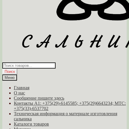
Поиск
товаров
Поиск
Меню
Главная
О нас
Сообщение пишите здесь
Контакты A1: +375(29)-6145585; +375(29)6643234; МТС:
+375(33)-6537702
Техническая информация о материале изготовления
сальника
Каталоги товаров