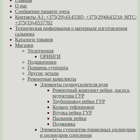
Главная
О нас
Сообщение пишите здесь
Контакты A1: +375(29)-6145585; +375(29)6643234; МТС:
+375(33)-6537702
Техническая информация о материале изготовления
сальника
Каталоги товаров
Магазин
Уплотнения
ОРИНГИ
Подшипники
Поршень суппорта
Другие детали
Ремонтные комплекты
Элементы гидроусилителя руля
Ремонтный комплект рейки, насоса,
редуктора ГУР
Трубопровод рейки ГУР
Кольцо тефлоновое
Втулка рейки ГУР
Пыльник рейки
Поджимка
Элементы суппортов-тормозных цилиндров
и цилиндров сцепления