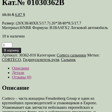
Кат.№ 01030362B
Первоначальная
Текущая
10.31 $
6.87 $
цена
цена:
Размер: (26X38/40X8.5/17.7) 26*38/40*8.5/17.7
составляла
6.87 $.
Материал:HNBR Формула: B1BASFX2 Легковой автомобиль
10.31 $.
10 в наличии
Количество
товара
В корзину
Сальник
Артикул:
30362-010
Категория:
Corteco сальники
Метки:
26X38/40X8,5/17,7
CORTECO
,
Гидроусилитель руля
,
Сальник
Кат.
№
Описание
01030362B
Детали
Отзывы (0)
Описание
Corteco – часть концерна Freudenberg Group и один из
крупнейших производителей и упаковщиков в Европе.
Упаковывает как запчасти небольших европейских и
американских фирм, так и собственную продукцию, и