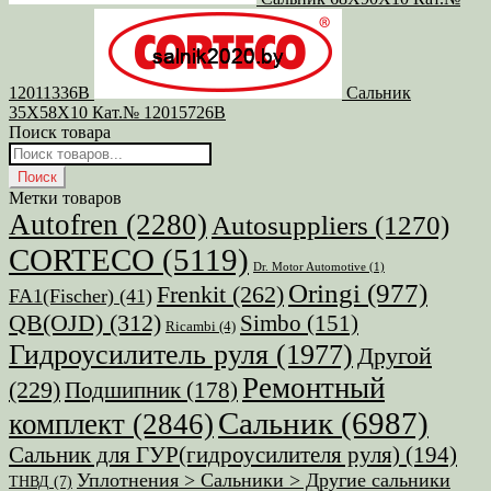
12011336B
Сальник
35X58X10 Кат.№ 12015726B
Поиск товара
Поиск
товаров
Поиск
Метки товаров
Autofren
(2280)
Autosuppliers
(1270)
CORTECO
(5119)
Dr. Motor Automotive
(1)
Oringi
(977)
Frenkit
(262)
FA1(Fischer)
(41)
QB(OJD)
(312)
Simbo
(151)
Ricambi
(4)
Гидроусилитель руля
(1977)
Другой
Ремонтный
(229)
Подшипник
(178)
Сальник
(6987)
комплект
(2846)
Сальник для ГУР(гидроусилителя руля)
(194)
Уплотнения > Сальники > Другие сальники
ТНВД
(7)