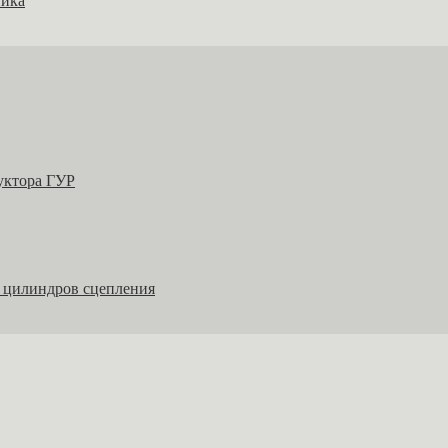
ника
уктора ГУР
 цилиндров сцепления