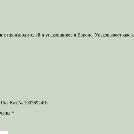
йших производителей и упаковщиков в Европе. Упаковывает как 
X15/2 Кат.№ 19036924B»
ечены
*