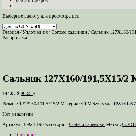
0.00 $
0 товаров
Выберите валюту для просмотра цен
Главная
/
Уплотнения
/
Corteco сальники
/
Сальник 127X160/191
Распродажа!
Сальник 127X160/191,5X15/2 
Первоначальная
Текущая
144.97 $
96.65 $
цена
цена:
Размер: 127*160/191.5*15/2 Материал:FPM Формула: RWDR-K7
составляла
96.65 $.
144.97 $.
Нет в наличии
Артикул:
36924-190
Категория:
Corteco сальники
Метки:
CORT
Описание