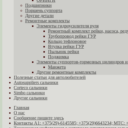
ОРИНГИ
Подшипники
Поршень суппорта
Другие детали
Ремонтные комплекты
Элементы гидроусилителя руля
Ремонтный комплект рейки, насоса, ред
Трубопровод рейки ГУР
Кольцо тефлоновое
Втулка рейки ГУР
Пыльник рейки
Поджимка
Элементы суппортов-тормозных цилиндров и
Манжета
Другие ремонтные комплекты
Полезные статьи для автолюбителей
Autosuppliers сальники
Corteco сальники
Simbo сальники
Другие сальники
Главная
О нас
Сообщение пишите здесь
Контакты A1: +375(29)-6145585; +375(29)6643234; МТС: 