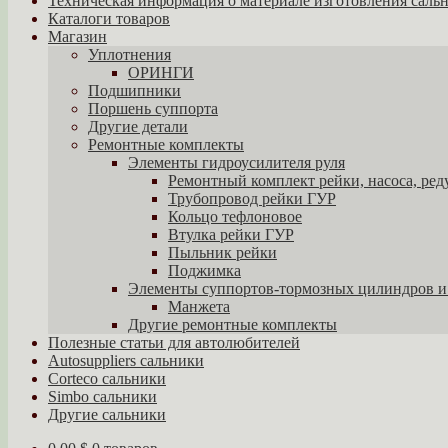
Техническая информация о материале изготовления саль
Каталоги товаров
Магазин
Уплотнения
ОРИНГИ
Подшипники
Поршень суппорта
Другие детали
Ремонтные комплекты
Элементы гидроусилителя руля
Ремонтный комплект рейки, насоса, ред
Трубопровод рейки ГУР
Кольцо тефлоновое
Втулка рейки ГУР
Пыльник рейки
Поджимка
Элементы суппортов-тормозных цилиндров и
Манжета
Другие ремонтные комплекты
Полезные статьи для автолюбителей
Autosuppliers сальники
Corteco сальники
Simbo сальники
Другие сальники