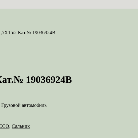
,5X15/2 Кат.№ 19036924B
Кат.№ 19036924B
 Грузовой автомобиль
ECO
,
Сальник