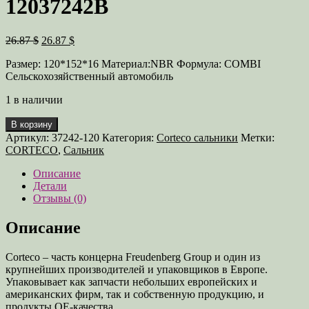
12037242B
Первоначальная
Текущая
26.87 $
26.87 $
цена
цена:
Размер: 120*152*16 Материал:NBR Формула: COMBI
составляла
26.87 $.
Сельскохозяйственный автомобиль
26.87 $.
1 в наличии
Количество
В корзину
товара
Артикул:
37242-120
Категория:
Corteco сальники
Метки:
Сальник
CORTECO
,
Сальник
120X152X16
Кат.
Описание
№
Детали
12037242B
Отзывы (0)
Описание
Corteco – часть концерна Freudenberg Group и один из
крупнейших производителей и упаковщиков в Европе.
Упаковывает как запчасти небольших европейских и
американских фирм, так и собственную продукцию, и
продукты OE-качества.