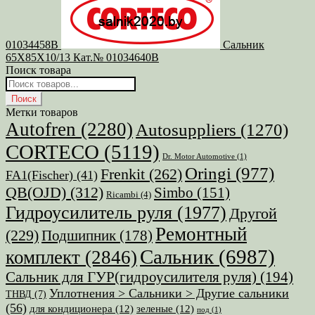
01034458B
Сальник
65X85X10/13 Кат.№ 01034640B
Поиск товара
Поиск
товаров
Поиск
Метки товаров
Autofren
(2280)
Autosuppliers
(1270)
CORTECO
(5119)
Dr. Motor Automotive
(1)
Oringi
(977)
Frenkit
(262)
FA1(Fischer)
(41)
QB(OJD)
(312)
Simbo
(151)
Ricambi
(4)
Гидроусилитель руля
(1977)
Другой
Ремонтный
(229)
Подшипник
(178)
Сальник
(6987)
комплект
(2846)
Сальник для ГУР(гидроусилителя руля)
(194)
Уплотнения > Сальники > Другие сальники
ТНВД
(7)
(56)
для кондиционера
(12)
зеленые
(12)
под
(1)