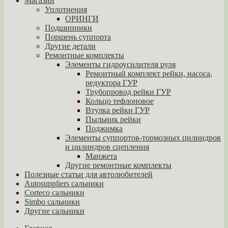
Магазин
Уплотнения
ОРИНГИ
Подшипники
Поршень суппорта
Другие детали
Ремонтные комплекты
Элементы гидроусилителя руля
Ремонтный комплект рейки, насоса,
редуктора ГУР
Трубопровод рейки ГУР
Кольцо тефлоновое
Втулка рейки ГУР
Пыльник рейки
Поджимка
Элементы суппортов-тормозных цилиндров
и цилиндров сцепления
Манжета
Другие ремонтные комплекты
Полезные статьи для автолюбителей
Autosuppliers сальники
Corteco сальники
Simbo сальники
Другие сальники