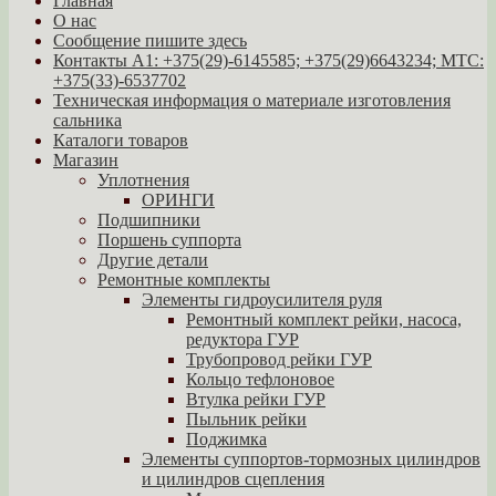
Главная
О нас
Сообщение пишите здесь
Контакты A1: +375(29)-6145585; +375(29)6643234; МТС:
+375(33)-6537702
Техническая информация о материале изготовления
сальника
Каталоги товаров
Магазин
Уплотнения
ОРИНГИ
Подшипники
Поршень суппорта
Другие детали
Ремонтные комплекты
Элементы гидроусилителя руля
Ремонтный комплект рейки, насоса,
редуктора ГУР
Трубопровод рейки ГУР
Кольцо тефлоновое
Втулка рейки ГУР
Пыльник рейки
Поджимка
Элементы суппортов-тормозных цилиндров
и цилиндров сцепления