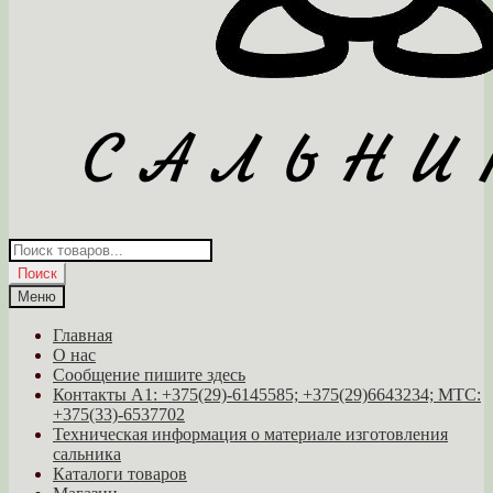
Поиск
товаров
Поиск
Меню
Главная
О нас
Сообщение пишите здесь
Контакты A1: +375(29)-6145585; +375(29)6643234; МТС:
+375(33)-6537702
Техническая информация о материале изготовления
сальника
Каталоги товаров